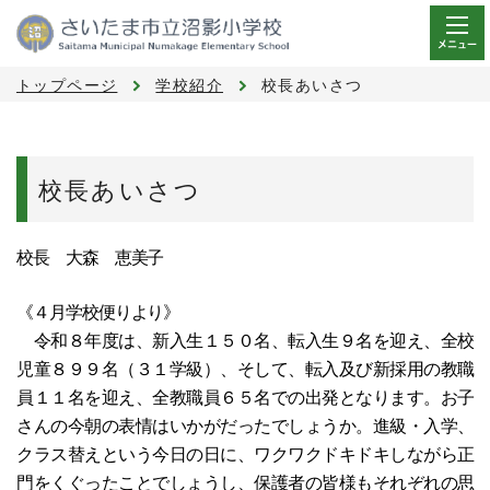
メニュー
トップページ
学校紹介
校長あいさつ
校長あいさつ
校長 大森 恵美子
《４月学校便りより》
令和８年度は、
新入生１５０名、転入生９名を迎え、全校
児童８９９名（３１学級）、そして、転入及び新採用の教職
員１１名を迎え、全教職員６５名での出発となります。
お子
さんの今朝の表情はいかがだったでしょうか。進級・入学、
クラス替えという今日の日に、ワクワクドキドキしながら正
門をくぐったことでしょうし、保護者の皆様もそれぞれの思