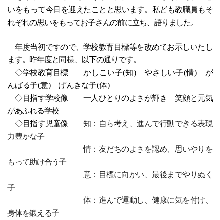
いをもって今日を迎えたことと思います。私ども教職員もそ
れぞれの思いをもってお子さんの前に立ち、語りました。
年度当初ですので、学校教育目標等を改めてお示しいたし
ます。昨年度と同様、以下の通りです。
◇学校教育目標
かしこい
子(知)
やさしい
子(情)
が
んばる
子(意)
げんきな
子(体)
◇目指す学校像 一人ひとりのよさが輝き 笑顔と元気
があふれる学校
◇目指す児童像
知：自ら考え、進んで行動できる表現
力豊かな子
情：友だちのよさを認め、思いやりを
もって助け合う子
意：目標に向かい、最後までやりぬく
子
体：進んで運動し、健康に気を付け、
身体を鍛える子